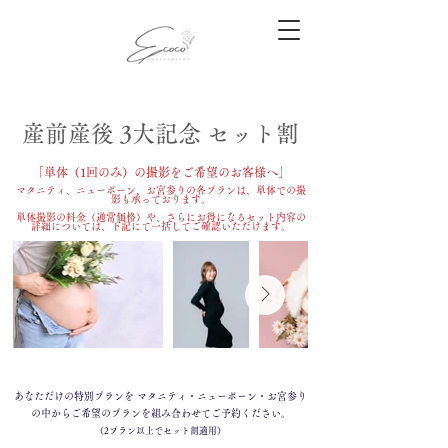
産前産後 3大記念 セット割
「単体（1回のみ）の撮影をご希望のお客様へ」
マタニティ、ニューボーン、お宮参りの各プランは、単体での撮
影も承っております。
単体撮影の料金（通常価格）や、さらにお得になるセット内容の
詳細については、下記にて一括してご確認いただけます。
あなただけの特別プランを マタニティ・
ニューボーン・お宮参り
の中から
ご希望のプランを組み合わせて
ご予約ください。
（2プラン以上でセット割適用）