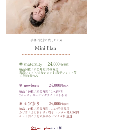
手軽に記念に残したい方
Mini Plan
✾ maternity 24
,000
円(税込)
納品10枚 / 所要時間1時間程度
家族ショット/夫婦ショット/親子ショット等
ご衣装1着のみ
✾ newborn
24,000
円​
(税込)
納品：10枚 / 所要時間：1〜2時間
2ポーズ / ポージングリクエスト不可
✾ お宮参り
24,000
円​
(税込)
納品：15枚 / 所要時間：1~1.5時間程度
かけ着 / よだれかけ / 帽子 レンタル料5,000円
セット割ご予約の方のみレンタル料
無料
全て
mini plan
セット割