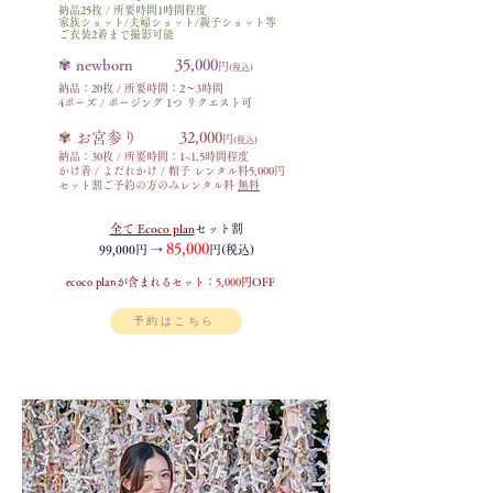
納品25枚 / 所要時間1時間程度
家族ショット/夫婦ショット/親子ショット等
ご衣装2着まで撮影可能
✾ newborn
35,000
円​
(税込)
納品：20枚 / 所要時間：2〜3時間
4ポーズ / ポージング 1つ リクエスト可
✾ お宮参り 32
,000
円​
(税込)
納品：30枚 / 所要時間：1~1.5時間程度
かけ着 / よだれかけ / 帽子 レンタル料5,000円
セット割ご予約の方のみレンタル料
無料
全て Ecoco plan
セット割
85,000
99,000円 →
円(税込)
ecoco planが含まれるセット：
5,000
円OFF
予約はこちら