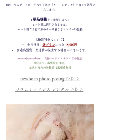
お渡しするデータは、すべて丁寧に「アートレタッチ」を施して納品い
たします。
単品撮影
【
をご希望の方へ】
セット割は適用されません。
セット割ご予約の方のみかけ着などレンタル料
無料
【撮影料金について】
土日祝日：
各プラン
につき
+5,000円
別途出張費・交通費が発生する場合がございます。
maternity/newborn：出張orハウススタジオでの撮影
お宮参り：出張撮影可能。
※寒川町内の神社様は出張費無料
newborn photo posing ▷▷▷
マタニティドレス レンタル ▷▷▷