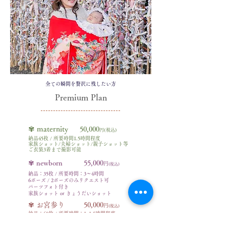
全ての瞬間を贅沢に残したい方
Premium Plan
✾ maternity
50,000
円(税込)
納品45枚 / 所要時間1.5時間程度
家族ショット/夫婦ショット/親子ショット等
ご衣装3着まで撮影可能
✾ newborn
55,000
円​
(税込)
納品：35枚 / 所要時間：3〜4時間
6ポーズ / 2ポーズのみリクエスト可
パーツフォト付き
​家族ショット or きょうだいショット
✾ お宮参り 50
,000
円​
(税込)
納品：60枚 / 所要時間：1~1.5時間程度
かけ着 / よだれかけ / 帽子 レンタル料5,000円