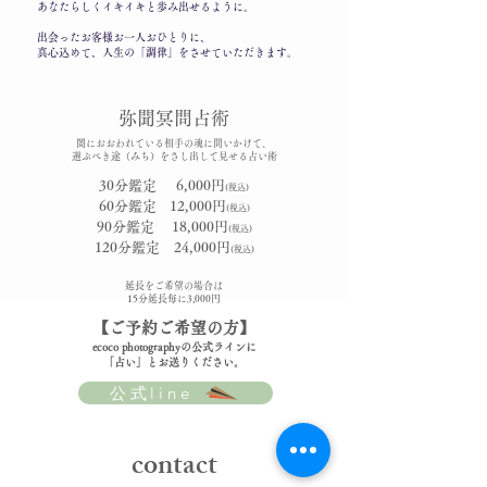
あなたらしくイキイキと歩み出せるように。
出会ったお客様お一人おひとりに、
真心込めて、人生の「調律」をさせていただきます。
弥聞冥問占術
​闇におおわれている相手の魂に問いかけて、
選ぶべき途（みち）をさし出して見せる占い術
30分鑑定 6,000円
(税込)
60分鑑定 12,000円
(税込)
90分鑑定 18,000円
(税込)
120分鑑定 24,000円
(税込)
延長をご希望の場合は
15分延長毎に3,000円
【ご予約ご希望の方】
ecoco photographyの公式ラインに
「​占い」とお送りください。
公式line
​contact