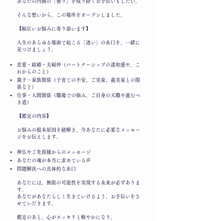
あなたの内側の「曇り」を取り除くお手伝いもしたい。
そんな想いから、この場所をオープンしました。
【幅広いお悩みに寄り添います】
人生のあらゆる場面で起こる「迷い」の糸口を、一緒に
見つけましょう。
恋愛・結婚・夫婦仲（パートナーシップの違和感や、こ
れからのこと）
親子・家族関係（子育ての不安、ご実家、義実家との関
係など）
仕事・人間関係（職場での悩み、ご自身の天職や進むべ
き道）
【鑑定の内容】
お悩みの根本原因を紐解き、今あなたに必要なメッセー
ジをお伝えします。
神仏やご先祖様からのメッセージ
あなたの魂が本当に求めている声
問題解決への具体的な糸口
あなたには、無限の可能性を実現する未来が必ずありま
す。
あなたがあなたらしく生きていけるよう、お手伝いをさ
せていだきます。
鑑定のあと、心がスッキリと軽やかになり、