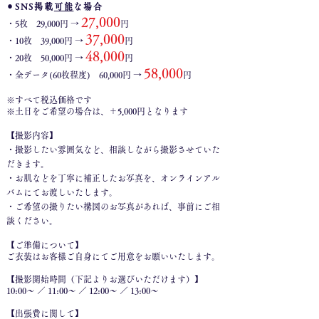
⚫︎
SNS掲載
可能
な場合
27,000
・5枚 29,000円 →
円
37,000
・10枚 39,000円 →
円
48,000
・20枚 50,000円 →
円
58,000
・全データ(60枚程度) 60,000円 →
円
※すべて税込価格です
※土日をご希望の場合は、＋5,000円となります
【撮影内容】
・撮影したい雰囲気など、相談しながら撮影させていた
だきます。
・お肌などを丁寧に補正したお写真を、オンラインアル
バムにてお渡しいたします。
・ご希望の撮りたい構図のお写真があれば、事前にご相
談ください。
【ご準備について】
ご衣装はお客様ご自身にてご用意をお願いいたします。
【撮影開始時間（下記よりお選びいただけます）】
10:00〜 ／ 11:00〜 ／ 12:00〜 ／ 13:00〜
【出張費に関して】