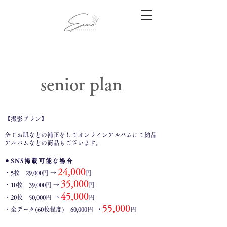
senior plan
【撮影プラン】
全てお肌などの補正をしてオンラインアルバムにて納品
アルバムなどの商品もございます。
⚫︎
SNS掲載
可能
な場合
24,000
・5枚 29,000円 →
円
35,000
・10枚 39,000円 →
円
45,000
・20枚 50,000円 →
円
55,000
・全データ(60枚程度) 60,000円 →
円