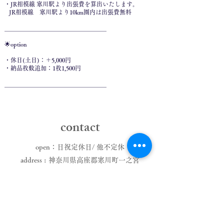
​・JR相模線 寒川駅より出張費を算出いたします。
JR相模線 寒川駅より10km圏内は出張費無料
__________________________________
🌟option
・休日(土日)：＋5,000円
・納品枚数追加：1枚1,500円
__________________________________
​contact
​open：日祝定休日/ 他不定休
address : 神奈川県高座郡寒川町一之宮
ご予約確定後、住所お送りいたします​。​
電車でお越しの場合：JR相模線 寒川駅より徒歩10分
お車でお越しの場合：寒川北ICより車で10分程度
house studio前に駐車場1台分有
mail :
ecoco.photography@gmail.com